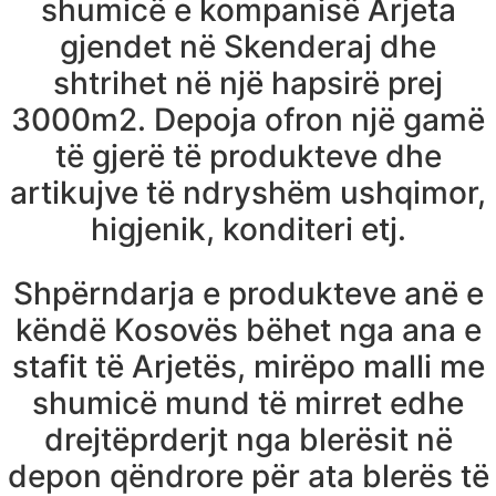
shumicë e kompanisë Arjeta
gjendet në Skenderaj dhe
shtrihet në një hapsirë prej
3000m2. Depoja ofron një gamë
të gjerë të produkteve dhe
artikujve të ndryshëm ushqimor,
higjenik, konditeri etj.
Shpërndarja e produkteve anë e
këndë Kosovës bëhet nga ana e
stafit të Arjetës, mirëpo malli me
shumicë mund të mirret edhe
drejtëprderjt nga blerësit në
depon qëndrore për ata blerës të