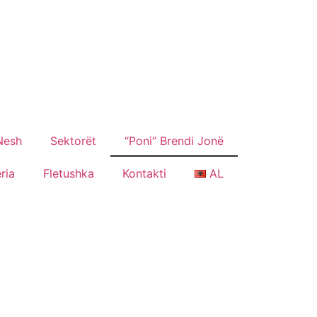
Nesh
Sektorët
“Poni” Brendi Jonë
ria
Fletushka
Kontakti
AL