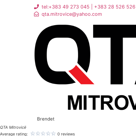
tel:+383 49 273 045 | +383 28 526 526
qta.mitrovice@yahoo.com
Brendet
QTA Mitrovicë
Average rating:
0 reviews