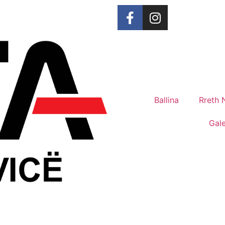
Ballina
Rreth 
Gale